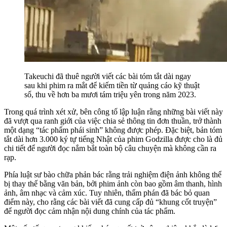
Takeuchi đã thuê người viết các bài tóm tắt dài ngay
sau khi phim ra mắt để kiếm tiền từ quảng cáo kỹ thuật
số, thu về hơn ba mươi tám triệu yên trong năm 2023.
Trong quá trình xét xử, bên công tố lập luận rằng những bài viết này
đã vượt qua ranh giới của việc chia sẻ thông tin đơn thuần, trở thành
một dạng “tác phẩm phái sinh” không được phép. Đặc biệt, bản tóm
tắt dài hơn 3.000 ký tự tiếng Nhật của phim Godzilla được cho là đủ
chi tiết để người đọc nắm bắt toàn bộ câu chuyện mà không cần ra
rạp.
Phía luật sư bào chữa phản bác rằng trải nghiệm điện ảnh không thể
bị thay thế bằng văn bản, bởi phim ảnh còn bao gồm âm thanh, hình
ảnh, âm nhạc và cảm xúc. Tuy nhiên, thẩm phán đã bác bỏ quan
điểm này, cho rằng các bài viết đã cung cấp đủ “khung cốt truyện”
để người đọc cảm nhận nội dung chính của tác phẩm.