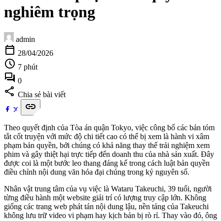
nghiêm trọng
admin
calendar_today
28/04/2026
schedule
7 phút
forum
0
share
Chia sẻ bài viết
link
Theo quyết định của Tòa án quận Tokyo, việc công bố các bản tóm
tắt cốt truyện với mức độ chi tiết cao có thể bị xem là hành vi xâm
phạm bản quyền, bởi chúng có khả năng thay thế trải nghiệm xem
phim và gây thiệt hại trực tiếp đến doanh thu của nhà sản xuất. Đây
được coi là một bước leo thang đáng kể trong cách luật bản quyền
điều chỉnh nội dung văn hóa đại chúng trong kỷ nguyên số.
Nhân vật trung tâm của vụ việc là Wataru Takeuchi, 39 tuổi, người
từng điều hành một website giải trí có lượng truy cập lớn. Không
giống các trang web phát tán nội dung lậu, nền tảng của Takeuchi
không lưu trữ video vi phạm hay kịch bản bị rò rỉ. Thay vào đó, ông