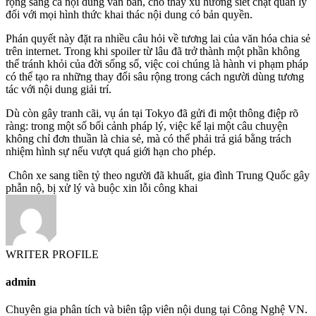
rộng sang cả nội dung văn bản, cho thấy xu hướng siết chặt quản lý
đối với mọi hình thức khai thác nội dung có bản quyền.
Phán quyết này đặt ra nhiều câu hỏi về tương lai của văn hóa chia sẻ
trên internet. Trong khi spoiler từ lâu đã trở thành một phần không
thể tránh khỏi của đời sống số, việc coi chúng là hành vi phạm pháp
có thể tạo ra những thay đổi sâu rộng trong cách người dùng tương
tác với nội dung giải trí.
Dù còn gây tranh cãi, vụ án tại Tokyo đã gửi đi một thông điệp rõ
ràng: trong một số bối cảnh pháp lý, việc kể lại một câu chuyện
không chỉ đơn thuần là chia sẻ, mà có thể phải trả giá bằng trách
nhiệm hình sự nếu vượt quá giới hạn cho phép.
Chôn xe sang tiền tỷ theo người đã khuất, gia đình Trung Quốc gây
phẫn nộ, bị xử lý và buộc xin lỗi công khai
WRITER PROFILE
admin
Chuyên gia phân tích và biên tập viên nội dung tại Công Nghệ VN.