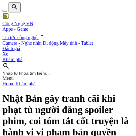
search
developer_board
Công Nghệ VN
Apps - Game
arrow_drop_down
Tin tức công nghệ
Camera - Nghe nhìn
Di động
Máy tính - Tablet
Đánh giá
Xe
Khám phá
search
search
Menu
Home
Khám phá
Nhật Bản gây tranh cãi khi
phạt tù người đăng spoiler
phim, coi tóm tắt cốt truyện là
hành vi vi phạm bản quyền