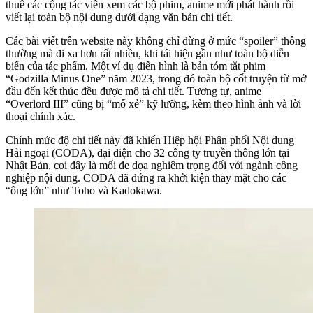
thuê các cộng tác viên xem các bộ phim, anime mới phát hành rồi
viết lại toàn bộ nội dung dưới dạng văn bản chi tiết.
Các bài viết trên website này không chỉ dừng ở mức “spoiler” thông
thường mà đi xa hơn rất nhiều, khi tái hiện gần như toàn bộ diễn
biến của tác phẩm. Một ví dụ điển hình là bản tóm tắt phim
“Godzilla Minus One” năm 2023, trong đó toàn bộ cốt truyện từ mở
đầu đến kết thúc đều được mô tả chi tiết. Tương tự, anime
“Overlord III” cũng bị “mổ xẻ” kỹ lưỡng, kèm theo hình ảnh và lời
thoại chính xác.
Chính mức độ chi tiết này đã khiến Hiệp hội Phân phối Nội dung
Hải ngoại (CODA), đại diện cho 32 công ty truyền thông lớn tại
Nhật Bản, coi đây là mối đe dọa nghiêm trọng đối với ngành công
nghiệp nội dung. CODA đã đứng ra khởi kiện thay mặt cho các
“ông lớn” như Toho và Kadokawa.