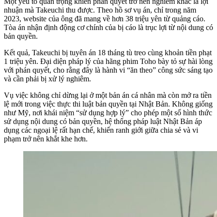
Một yếu tố quan trọng khiến phán quyết trở nên nghiêm khắc là lợi
nhuận mà Takeuchi thu được. Theo hồ sơ vụ án, chỉ trong năm
2023, website của ông đã mang về hơn 38 triệu yên từ quảng cáo.
Tòa án nhận định động cơ chính của bị cáo là trục lợi từ nội dung có
bản quyền.
Kết quả, Takeuchi bị tuyên án 18 tháng tù treo cùng khoản tiền phạt
1 triệu yên. Đại diện pháp lý của hãng phim Toho bày tỏ sự hài lòng
với phán quyết, cho rằng đây là hành vi “ăn theo” công sức sáng tạo
và cần phải bị xử lý nghiêm.
Vụ việc không chỉ dừng lại ở một bản án cá nhân mà còn mở ra tiền
lệ mới trong việc thực thi luật bản quyền tại Nhật Bản. Không giống
như Mỹ, nơi khái niệm “sử dụng hợp lý” cho phép một số hình thức
sử dụng nội dung có bản quyền, hệ thống pháp luật Nhật Bản áp
dụng các ngoại lệ rất hạn chế, khiến ranh giới giữa chia sẻ và vi
phạm trở nên khắt khe hơn.