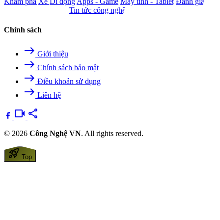
Khám phá
Xe
Di động
Apps - Game
Máy tính - Tablet
Đánh giá
Camera - Nghe nhìn
Tin tức công nghệ
Chính sách
east
Giới thiệu
east
Chính sách bảo mật
east
Điều khoản sử dụng
east
Liên hệ
videocam
share
© 2026
Công Nghệ VN
. All rights reserved.
rocket_launch
Top