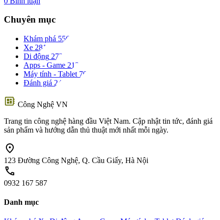
0 Bình luận
Chuyên mục
Khám phá
556
Xe
281
Di động
273
Apps - Game
212
Máy tính - Tablet
70
Đánh giá
24
developer_board
Công Nghệ VN
Trang tin công nghệ hàng đầu Việt Nam. Cập nhật tin tức, đánh giá
sản phẩm và hướng dẫn thủ thuật mới nhất mỗi ngày.
location_on
123 Đường Công Nghệ, Q. Cầu Giấy, Hà Nội
call
0932 167 587
Danh mục