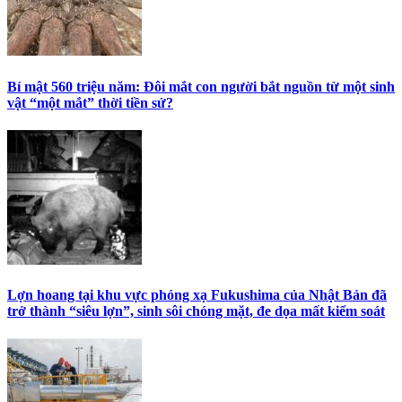
Bí mật 560 triệu năm: Đôi mắt con người bắt nguồn từ một sinh
vật “một mắt” thời tiền sử?
Lợn hoang tại khu vực phóng xạ Fukushima của Nhật Bản đã
trở thành “siêu lợn”, sinh sôi chóng mặt, đe dọa mất kiểm soát