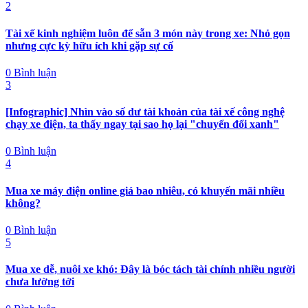
2
Tài xế kinh nghiệm luôn để sẵn 3 món này trong xe: Nhỏ gọn
nhưng cực kỳ hữu ích khi gặp sự cố
0 Bình luận
3
[Infographic] Nhìn vào số dư tài khoản của tài xế công nghệ
chạy xe điện, ta thấy ngay tại sao họ lại "chuyển đổi xanh"
0 Bình luận
4
Mua xe máy điện online giá bao nhiêu, có khuyến mãi nhiều
không?
0 Bình luận
5
Mua xe dễ, nuôi xe khó: Đây là bóc tách tài chính nhiều người
chưa lường tới