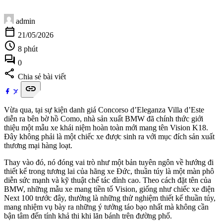
admin
calendar_today
21/05/2026
schedule
8 phút
forum
0
share
Chia sẻ bài viết
link
Vừa qua, tại sự kiện danh giá Concorso d’Eleganza Villa d’Este
diễn ra bên bờ hồ Como, nhà sản xuất BMW đã chính thức giới
thiệu một mẫu xe khái niệm hoàn toàn mới mang tên Vision K18.
Đây không phải là một chiếc xe được sinh ra với mục đích sản xuất
thương mại hàng loạt.
Thay vào đó, nó đóng vai trò như một bản tuyên ngôn về hướng đi
thiết kế trong tương lai của hãng xe Đức, thuần túy là một màn phô
diễn sức mạnh và kỹ thuật chế tác đỉnh cao. Theo cách đặt tên của
BMW, những mẫu xe mang tiền tố Vision, giống như chiếc xe điện
Next 100 trước đây, thường là những thử nghiệm thiết kế thuần túy,
mang nhiệm vụ bày ra những ý tưởng táo bạo nhất mà không cần
bận tâm đến tính khả thi khi lăn bánh trên đường phố.