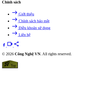
Chính sách
east
Giới thiệu
east
Chính sách bảo mật
east
Điều khoản sử dụng
east
Liên hệ
videocam
share
© 2026
Công Nghệ VN
. All rights reserved.
rocket_launch
Top