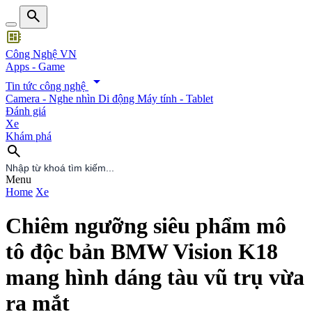
search
developer_board
Công Nghệ VN
Apps - Game
arrow_drop_down
Tin tức công nghệ
Camera - Nghe nhìn
Di động
Máy tính - Tablet
Đánh giá
Xe
Khám phá
search
search
Menu
Home
Xe
Chiêm ngưỡng siêu phẩm mô
tô độc bản BMW Vision K18
mang hình dáng tàu vũ trụ vừa
ra mắt