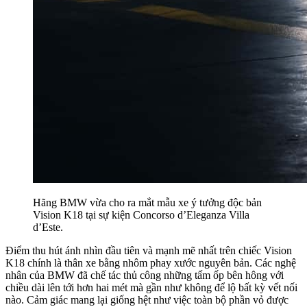
Hãng BMW vừa cho ra mắt mẫu xe ý tưởng độc bản
Vision K18 tại sự kiện Concorso d’Eleganza Villa
d’Este.
Điểm thu hút ánh nhìn đầu tiên và mạnh mẽ nhất trên chiếc Vision
K18 chính là thân xe bằng nhôm phay xước nguyên bản. Các nghệ
nhân của BMW đã chế tác thủ công những tấm ốp bên hông với
chiều dài lên tới hơn hai mét mà gần như không để lộ bất kỳ vết nối
nào. Cảm giác mang lại giống hệt như việc toàn bộ phần vỏ được