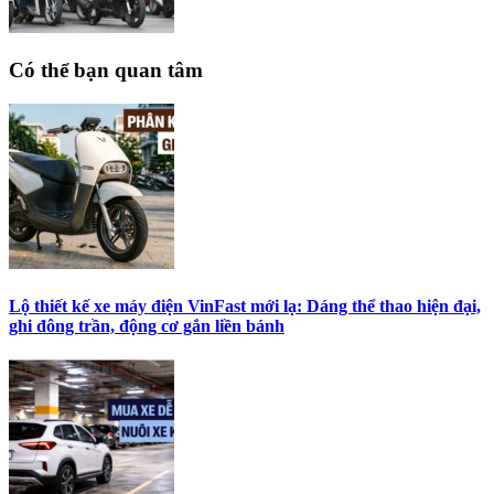
Có thể bạn quan tâm
Lộ thiết kế xe máy điện VinFast mới lạ: Dáng thể thao hiện đại,
ghi đông trần, động cơ gắn liền bánh