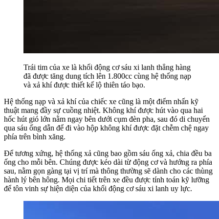
Trái tim của xe là khối động cơ sáu xi lanh thẳng hàng
đã được tăng dung tích lên 1.800cc cùng hệ thống nạp
và xả khí được thiết kế lộ thiên táo bạo.
Hệ thống nạp và xả khí của chiếc xe cũng là một điểm nhấn kỹ
thuật mang đầy sự cuồng nhiệt. Không khí được hút vào qua hai
hốc hút gió lớn nằm ngay bên dưới cụm đèn pha, sau đó di chuyển
qua sáu ống dẫn để đi vào hộp không khí được đặt chễm chệ ngay
phía trên bình xăng.
Để tương xứng, hệ thống xả cũng bao gồm sáu ống xả, chia đều ba
ống cho mỗi bên. Chúng được kéo dài từ động cơ và hướng ra phía
sau, nằm gọn gàng tại vị trí mà thông thường sẽ dành cho các thùng
hành lý bên hông. Mọi chi tiết trên xe đều được tính toán kỹ lưỡng
để tôn vinh sự hiện diện của khối động cơ sáu xi lanh uy lực.