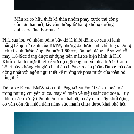
Mẫu xe sở hữu thiết kế thân nhôm phay xước thủ công
dài hơn hai mét, lấy cảm hứng từ hàng không đường
dài và xe đua Formula 1.
Phía sau lớp vỏ nhôm bóng bẩy đó là khối động cơ sáu xi lanh
thẳng hàng trứ danh của BMW, nhưng đã được tinh chỉnh lại. Dung
tích xi lanh được tăng lên mức 1.800cc, lớn hơn đáng kể so với cỗ
máy 1.649cc đang được sử dụng trên mẫu xe hiện hành là K16.
Khối xi lanh được thiết kế với độ nghiêng lớn về phía trước. Cách
bố trí này không chỉ giúp hạ thấp chiều cao của phần đầu xe mà còn
đồng nhất với ngôn ngữ thiết kế hướng về phía trước của toàn bộ
tổng thể.
Dòng xe K của BMW vốn nổi tiếng với sự êm ái và sự thoải mái
trong những chuyến đi xa, thay vì thiên về hiệu suất cực đoan. Tuy
nhiên, cách xử lý trên phiên bản khái niệm này cho thấy khối động
cơ vẫn còn rất nhiều tiềm năng sức mạnh chưa được khai phá hết.