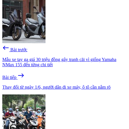
west
Bài trước
Mẫu xe tay ga giá 30 triệu đồng gây tranh cãi vì giống Yamaha
NMax 155 đến từng chi tiết
east
Bài tiếp
Thay đổi từ ngày 1/6, người dân đi xe máy, ô tô cần nắm rõ