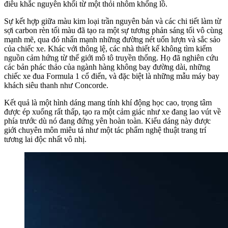
điêu khắc nguyên khối từ một thỏi nhôm khổng lồ.
Sự kết hợp giữa màu kim loại trần nguyên bản và các chi tiết làm từ
sợi carbon rèn tối màu đã tạo ra một sự tương phản sáng tối vô cùng
mạnh mẽ, qua đó nhấn mạnh những đường nét uốn lượn và sắc sảo
của chiếc xe. Khác với thông lệ, các nhà thiết kế không tìm kiếm
nguồn cảm hứng từ thế giới mô tô truyền thống. Họ đã nghiên cứu
các bản phác thảo của ngành hàng không bay đường dài, những
chiếc xe đua Formula 1 cổ điển, và đặc biệt là những mẫu máy bay
khách siêu thanh như Concorde.
Kết quả là một hình dáng mang tính khí động học cao, trọng tâm
được ép xuống rất thấp, tạo ra một cảm giác như xe đang lao vút về
phía trước dù nó đang đứng yên hoàn toàn. Kiểu dáng này được
giới chuyên môn miêu tả như một tác phẩm nghệ thuật trang trí
tương lai độc nhất vô nhị.