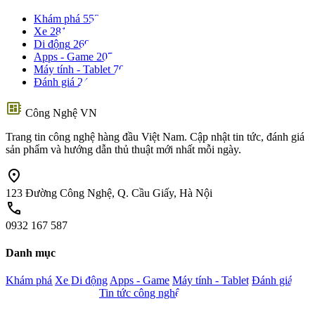
Khám phá
553
Xe
281
Di động
269
Apps - Game
207
Máy tính - Tablet
70
Đánh giá
24
developer_board
Công Nghệ VN
Trang tin công nghệ hàng đầu Việt Nam. Cập nhật tin tức, đánh giá
sản phẩm và hướng dẫn thủ thuật mới nhất mỗi ngày.
location_on
123 Đường Công Nghệ, Q. Cầu Giấy, Hà Nội
call
0932 167 587
Danh mục
Khám phá
Xe
Di động
Apps - Game
Máy tính - Tablet
Đánh giá
Camera - Nghe nhìn
Tin tức công nghệ