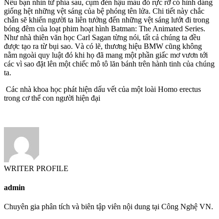
Nếu bạn nhìn từ phía sau, cụm đèn hậu màu đỏ rực rỡ có hình dáng
giống hệt những vệt sáng của bệ phóng tên lửa. Chi tiết này chắc
chắn sẽ khiến người ta liên tưởng đến những vệt sáng lướt đi trong
bóng đêm của loạt phim hoạt hình Batman: The Animated Series.
Như nhà thiên văn học Carl Sagan từng nói, tất cả chúng ta đều
được tạo ra từ bụi sao. Và có lẽ, thương hiệu BMW cũng không
nằm ngoài quy luật đó khi họ đã mang một phần giấc mơ vươn tới
các vì sao đặt lên một chiếc mô tô lăn bánh trên hành tinh của chúng
ta.
Các nhà khoa học phát hiện dấu vết của một loài Homo erectus
trong cơ thể con người hiện đại
WRITER PROFILE
admin
Chuyên gia phân tích và biên tập viên nội dung tại Công Nghệ VN.