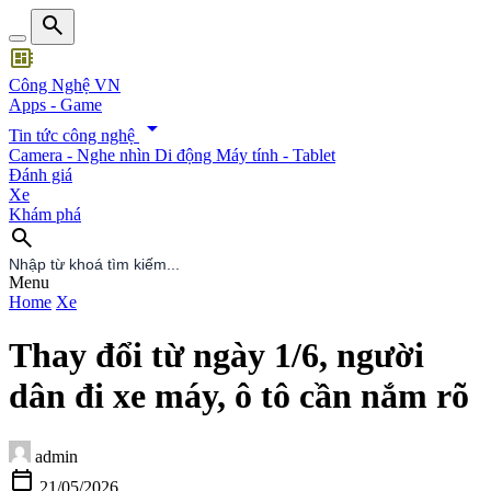
search
developer_board
Công Nghệ VN
Apps - Game
arrow_drop_down
Tin tức công nghệ
Camera - Nghe nhìn
Di động
Máy tính - Tablet
Đánh giá
Xe
Khám phá
search
search
Menu
Home
Xe
Thay đổi từ ngày 1/6, người
dân đi xe máy, ô tô cần nắm rõ
admin
calendar_today
21/05/2026