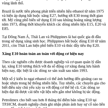
vùng lãnh thổ.
Brazil là nước tiên phong phát triển nhiên liệu ethanol từ năm 1975
và hiện áp dụng bắt buộc xăng E27, hướng tới E30 trong thời gian
tới. Mỹ cũng phổ biến sử dụng E10 sau khủng hoảng năng lượng
năm 1973, đồng thời khuyến khích các dòng nhiên liệu E15, E20 và
E85.
Tại Đông Nam Á, Thái Lan và Philippines là hai quốc gia đi đầu
trong sử dụng xăng sinh học. Philippines bắt buộc dùng E10 từ năm
2011, còn Thái Lan hiện phổ biến E10 và thúc đẩy tiêu thụ E20.
Xăng E10 hoàn toàn an toàn với động cơ hiện nay
Theo các nghiên cứu được doanh nghiệp và cơ quan quản lý dẫn
lại, xăng E10 tương thích với đa số động cơ xăng đang lưu hành
hiện nay, đặc biệt là các dòng xe sản xuất sau năm 1993.
Một số ý kiến lo ngại ethanol có thể ảnh hưởng đến gioăng cao su
hoặc nhựa trong hệ thống nhiên liệu. Tuy nhiên, các chuyên gia cho
biết điều này chủ yếu xảy ra với động cơ thế hệ cũ. Các dòng xe
hiện đại đã được cải tiến vật liệu nên gần như không bị tác động.
Petrolimex cho biết sau hơn 8 tháng thí điểm bán xăng E10 tại
TP.HCM, doanh nghiệp chưa ghi nhận phản ánh hay sự cố nào liên