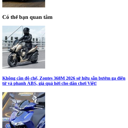
Có thể bạn quan tâm
Không cần độ chế, Zontes 368M 2026 sở hữu sẵn bướm ga điện
tử và phanh ABS, giá quá hời cho dân chơi Việt!