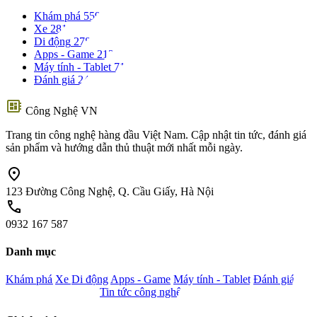
Khám phá
559
Xe
281
Di động
278
Apps - Game
212
Máy tính - Tablet
71
Đánh giá
24
developer_board
Công Nghệ VN
Trang tin công nghệ hàng đầu Việt Nam. Cập nhật tin tức, đánh giá
sản phẩm và hướng dẫn thủ thuật mới nhất mỗi ngày.
location_on
123 Đường Công Nghệ, Q. Cầu Giấy, Hà Nội
call
0932 167 587
Danh mục
Khám phá
Xe
Di động
Apps - Game
Máy tính - Tablet
Đánh giá
Camera - Nghe nhìn
Tin tức công nghệ