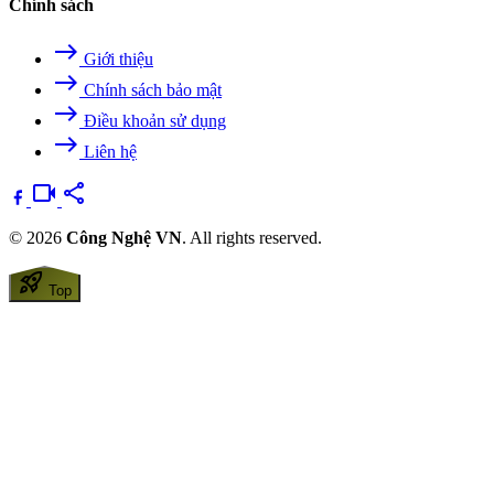
Chính sách
east
Giới thiệu
east
Chính sách bảo mật
east
Điều khoản sử dụng
east
Liên hệ
videocam
share
© 2026
Công Nghệ VN
. All rights reserved.
rocket_launch
Top