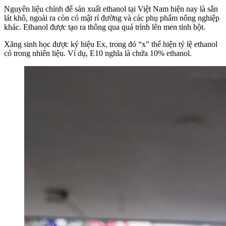
Nguyên liệu chính để sản xuất ethanol tại Việt Nam hiện nay là sắn
lát khô, ngoài ra còn có mật rỉ đường và các phụ phẩm nông nghiệp
khác. Ethanol được tạo ra thông qua quá trình lên men tinh bột.
Xăng sinh học được ký hiệu Ex, trong đó “x” thể hiện tỷ lệ ethanol
có trong nhiên liệu. Ví dụ, E10 nghĩa là chứa 10% ethanol.