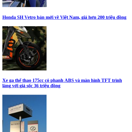
Honda SH Vetro bản mới về Việt Nam, giá hơn 200 triệu đồng
Xe ga thể thao 175cc có phanh ABS và màn hình TFT trình
làng với giá sốc 36 triệu đồng