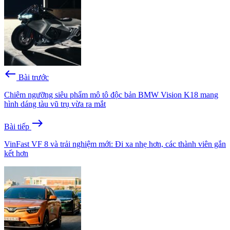
west
Bài trước
Chiêm ngưỡng siêu phẩm mô tô độc bản BMW Vision K18 mang
hình dáng tàu vũ trụ vừa ra mắt
east
Bài tiếp
VinFast VF 8 và trải nghiệm mới: Đi xa nhẹ hơn, các thành viên gắn
kết hơn