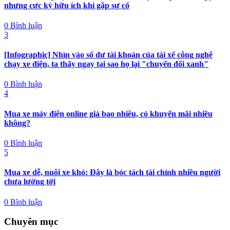
nhưng cực kỳ hữu ích khi gặp sự cố
0 Bình luận
3
[Infographic] Nhìn vào số dư tài khoản của tài xế công nghệ
chạy xe điện, ta thấy ngay tại sao họ lại "chuyển đổi xanh"
0 Bình luận
4
Mua xe máy điện online giá bao nhiêu, có khuyến mãi nhiều
không?
0 Bình luận
5
Mua xe dễ, nuôi xe khó: Đây là bóc tách tài chính nhiều người
chưa lường tới
0 Bình luận
Chuyên mục