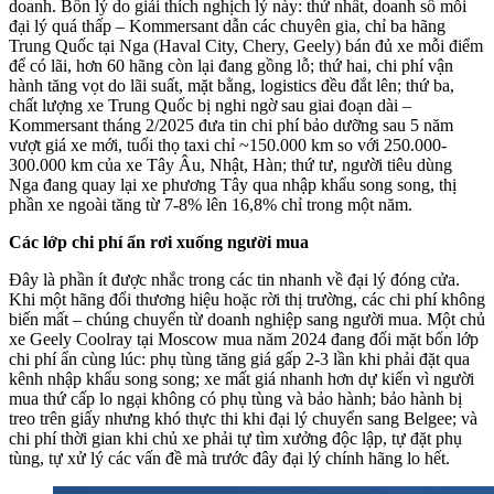
doanh. Bốn lý do giải thích nghịch lý này: thứ nhất, doanh số mỗi
đại lý quá thấp – Kommersant dẫn các chuyên gia, chỉ ba hãng
Trung Quốc tại Nga (Haval City, Chery, Geely) bán đủ xe mỗi điểm
để có lãi, hơn 60 hãng còn lại đang gồng lỗ; thứ hai, chi phí vận
hành tăng vọt do lãi suất, mặt bằng, logistics đều đắt lên; thứ ba,
chất lượng xe Trung Quốc bị nghi ngờ sau giai đoạn dài –
Kommersant tháng 2/2025 đưa tin chi phí bảo dưỡng sau 5 năm
vượt giá xe mới, tuổi thọ taxi chỉ ~150.000 km so với 250.000-
300.000 km của xe Tây Âu, Nhật, Hàn; thứ tư, người tiêu dùng
Nga đang quay lại xe phương Tây qua nhập khẩu song song, thị
phần xe ngoài tăng từ 7-8% lên 16,8% chỉ trong một năm.
Các lớp chi phí ẩn rơi xuống người mua
Đây là phần ít được nhắc trong các tin nhanh về đại lý đóng cửa.
Khi một hãng đổi thương hiệu hoặc rời thị trường, các chi phí không
biến mất – chúng chuyển từ doanh nghiệp sang người mua. Một chủ
xe Geely Coolray tại Moscow mua năm 2024 đang đối mặt bốn lớp
chi phí ẩn cùng lúc: phụ tùng tăng giá gấp 2-3 lần khi phải đặt qua
kênh nhập khẩu song song; xe mất giá nhanh hơn dự kiến vì người
mua thứ cấp lo ngại không có phụ tùng và bảo hành; bảo hành bị
treo trên giấy nhưng khó thực thi khi đại lý chuyển sang Belgee; và
chi phí thời gian khi chủ xe phải tự tìm xưởng độc lập, tự đặt phụ
tùng, tự xử lý các vấn đề mà trước đây đại lý chính hãng lo hết.