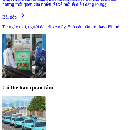
nhưng thói quen của nhiều tài xế mới là điều đáng lo ngại
east
Bài tiếp
Từ ngày mai, người dân đi xe máy, ô tô cần nắm rõ thay đổi mới
Có thể bạn quan tâm