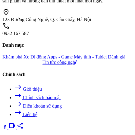
sản phẩm và hướng dẫn thủ thuật mới nhất mỗi ngày.
location_on
123 Đường Công Nghệ, Q. Cầu Giấy, Hà Nội
call
0932 167 587
Danh mục
Khám phá
Xe
Di động
Apps - Game
Máy tính - Tablet
Đánh giá
Camera - Nghe nhìn
Tin tức công nghệ
Chính sách
east
Giới thiệu
east
Chính sách bảo mật
east
Điều khoản sử dụng
east
Liên hệ
videocam
share