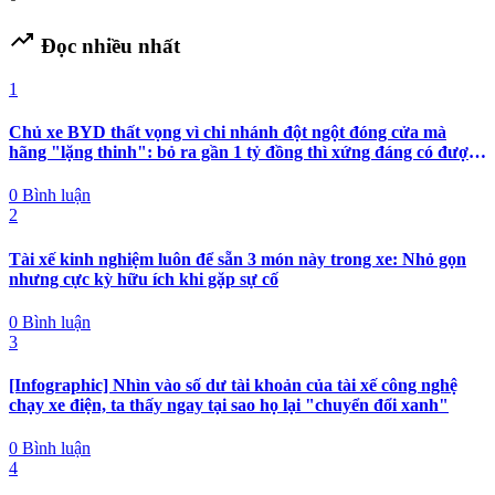
trending_up
Đọc nhiều nhất
1
Chủ xe BYD thất vọng vì chi nhánh đột ngột đóng cửa mà
hãng "lặng thinh": bỏ ra gần 1 tỷ đồng thì xứng đáng có được
nhiều hơn sự im lặng
0 Bình luận
2
Tài xế kinh nghiệm luôn để sẵn 3 món này trong xe: Nhỏ gọn
nhưng cực kỳ hữu ích khi gặp sự cố
0 Bình luận
3
[Infographic] Nhìn vào số dư tài khoản của tài xế công nghệ
chạy xe điện, ta thấy ngay tại sao họ lại "chuyển đổi xanh"
0 Bình luận
4