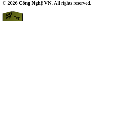
© 2026
Công Nghệ VN
. All rights reserved.
rocket_launch
Top