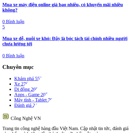
Mua xe máy điện online giá bao nhiêu, có khuyến mãi nhiều
không?
0 Bình luận
5
Mua xe dễ, nuôi xe khó: Đây là bóc tách tài chính nhiều người
chưa lường tới
0 Bình luận
Chuyên mục
Khám phá
552
Xe
276
Di động
269
Apps - Game
207
Máy tính - Tablet
70
Đánh giá
24
developer_board
Công Nghệ VN
Trang tin công nghệ hàng đầu Việt Nam. Cập nhật tin tức, đánh giá