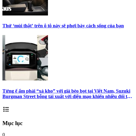
Thứ ‘mùi thật’ trên ô tô này sẽ phơi bày cách sống của bạn
Từng ế ẩm phải “xả kho” với giá bèo bọt tại Việt Nam, Suzuki
Burgman Street bỗng tái xuất với diện mạo khiến nhiều đối thủ
phải dè chừng
format_list_bulleted
Mục lục
0