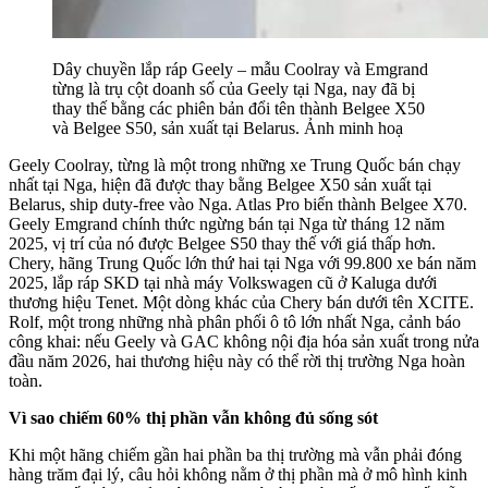
Dây chuyền lắp ráp Geely – mẫu Coolray và Emgrand
từng là trụ cột doanh số của Geely tại Nga, nay đã bị
thay thế bằng các phiên bản đổi tên thành Belgee X50
và Belgee S50, sản xuất tại Belarus. Ảnh minh hoạ
Geely Coolray, từng là một trong những xe Trung Quốc bán chạy
nhất tại Nga, hiện đã được thay bằng Belgee X50 sản xuất tại
Belarus, ship duty-free vào Nga. Atlas Pro biến thành Belgee X70.
Geely Emgrand chính thức ngừng bán tại Nga từ tháng 12 năm
2025, vị trí của nó được Belgee S50 thay thế với giá thấp hơn.
Chery, hãng Trung Quốc lớn thứ hai tại Nga với 99.800 xe bán năm
2025, lắp ráp SKD tại nhà máy Volkswagen cũ ở Kaluga dưới
thương hiệu Tenet. Một dòng khác của Chery bán dưới tên XCITE.
Rolf, một trong những nhà phân phối ô tô lớn nhất Nga, cảnh báo
công khai: nếu Geely và GAC không nội địa hóa sản xuất trong nửa
đầu năm 2026, hai thương hiệu này có thể rời thị trường Nga hoàn
toàn.
Vì sao chiếm 60% thị phần vẫn không đủ sống sót
Khi một hãng chiếm gần hai phần ba thị trường mà vẫn phải đóng
hàng trăm đại lý, câu hỏi không nằm ở thị phần mà ở mô hình kinh