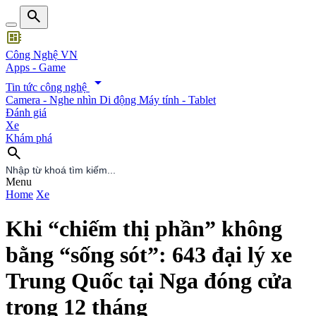
search
developer_board
Công Nghệ VN
Apps - Game
arrow_drop_down
Tin tức công nghệ
Camera - Nghe nhìn
Di động
Máy tính - Tablet
Đánh giá
Xe
Khám phá
search
search
Menu
Home
Xe
Khi “chiếm thị phần” không
bằng “sống sót”: 643 đại lý xe
Trung Quốc tại Nga đóng cửa
trong 12 tháng