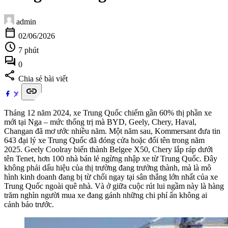
admin
calendar_today
02/06/2026
schedule
7 phút
forum
0
share
Chia sẻ bài viết
link
Tháng 12 năm 2024, xe Trung Quốc chiếm gần 60% thị phần xe
mới tại Nga – mức thống trị mà BYD, Geely, Chery, Haval,
Changan đã mơ ước nhiều năm. Một năm sau, Kommersant đưa tin
643 đại lý xe Trung Quốc đã đóng cửa hoặc đổi tên trong năm
2025. Geely Coolray biến thành Belgee X50, Chery lắp ráp dưới
tên Tenet, hơn 100 nhà bán lẻ ngừng nhập xe từ Trung Quốc. Đây
không phải dấu hiệu của thị trường đang trưởng thành, mà là mô
hình kinh doanh đang bị từ chối ngay tại sân thắng lớn nhất của xe
Trung Quốc ngoài quê nhà. Và ở giữa cuộc rút lui ngầm này là hàng
trăm nghìn người mua xe đang gánh những chi phí ẩn không ai
cảnh báo trước.