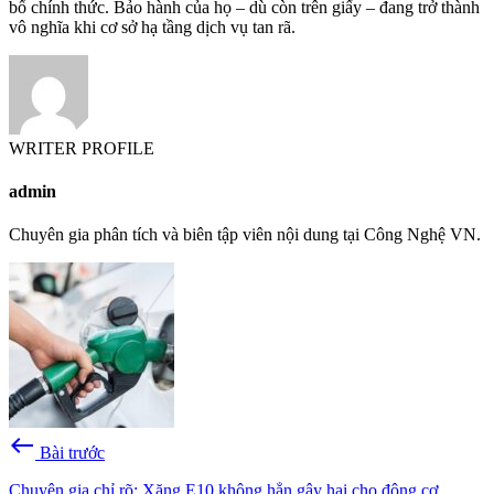
bố chính thức. Bảo hành của họ – dù còn trên giấy – đang trở thành
vô nghĩa khi cơ sở hạ tầng dịch vụ tan rã.
WRITER PROFILE
admin
Chuyên gia phân tích và biên tập viên nội dung tại Công Nghệ VN.
west
Bài trước
Chuyên gia chỉ rõ: Xăng E10 không hẳn gây hại cho động cơ,